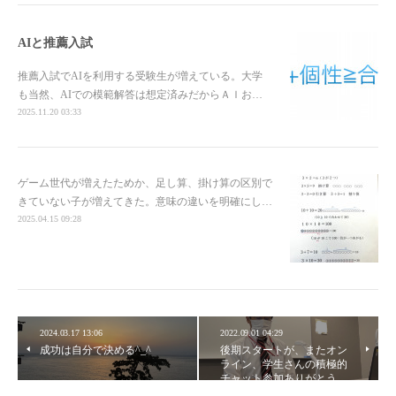
AIと推薦入試
推薦入試でAIを利用する受験生が増えている。大学
も当然、AIでの模範解答は想定済みだからＡＩお…
2025.11.20 03:33
ゲーム世代が増えたためか、足し算、掛け算の区別で
きていない子が増えてきた。意味の違いを明確にし…
2025.04.15 09:28
2024.03.17 13:06
2022.09.01 04:29
成功は自分で決める^_^
後期スタートが、またオン
ライン、学生さんの積極的
チャット参加ありがとう…