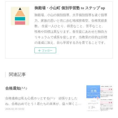
御殿場・小山町 個別学習塾 to ステップ up
御殿場、小山の個別指導。大手個別指導を凌ぐ指導
力。家族の思いと供に歩む地域密着型。合格実績多
数。 生徒一人ひとり、得意なこと、苦手なこと、
性格や目標は異なります。各生徒にあわせた独自カ
リキュラムで成長を促します。当教室の目的は目標
の達成に加え、自ら学習する力を育てることです。
フォロー
関連記事
合格通知(^^♪
合格連絡は私も心底ホッとする(^^♪ 頑張りました
ね、合格おめでとう！君たちの未来が、益々輝くこ…
2026.02.19 10:02